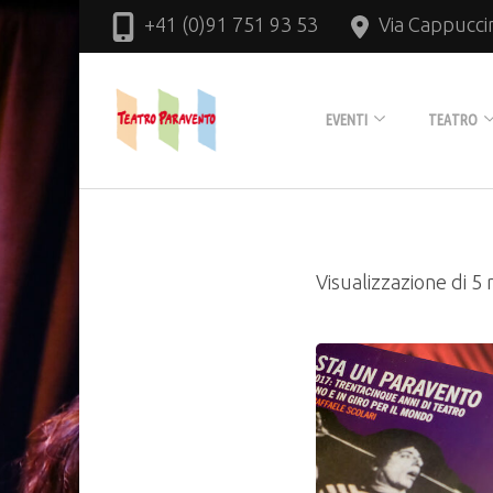
+41 (0)91 751 93 53
Via Cappucci
Un teatro vivo nel cuore di
EVENTI
TEATRO
Programmazione
La Sala
Il Teatro in Festa
Il Bar
Visualizzazione di 5 r
Il Bistrot Teatro Paravento
Il Giardi
Cineclub
La Tecni