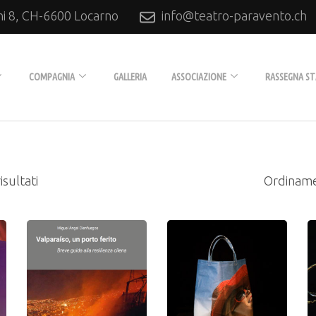
ni 8, CH-6600 Locarno
info@teatro-paravento.ch
 Locarno
COMPAGNIA
GALLERIA
ASSOCIAZIONE
RASSEGNA S
Biografia
L’Associazione
Tournée
Diventare soci
isultati
no
Produzioni
ca
Collaboratori
Archivio