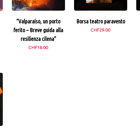
“Valparaíso, un porto
Borsa teatro paravento
ferito – Breve guida alla
CHF
29.00
resilienza cilena”
CHF
18.00