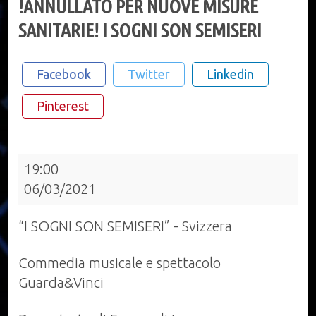
!ANNULLATO PER NUOVE MISURE
SANITARIE! I SOGNI SON SEMISERI
Facebook
Twitter
Linkedin
Pinterest
!ANNULLATO
19:00
PER
06/03/2021
NUOVE
MISURE
“I SOGNI SON SEMISERI” - Svizzera
SANITARIE!
I
Commedia musicale e spettacolo
SOGNI
Guarda&Vinci
SON