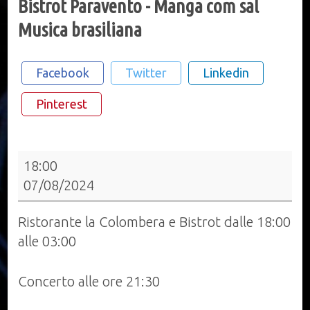
Bistrot Paravento - Manga com sal
Musica brasiliana
Facebook
Twitter
Linkedin
Pinterest
Bistrot
18:00
Paravento
07/08/2024
-
Manga
Ristorante la Colombera e Bistrot dalle 18:00
com
alle 03:00
sal
Musica
Concerto alle ore 21:30
brasiliana