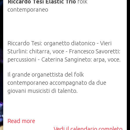
Riccardo Tesi Elastic Trio
folk
e
contemporaneo
Caterina
Sangineto
Riccardo Tesi: organetto diatonico - Vieri
Sturlini: chitarra, voce - Francesco Savoretti:
percussioni - Caterina Sangineto: arpa, voce.
Il grande organettista del folk
contemporaneo accompagnato da due
giovani musicisti di talento.
Read more
Vedi il calendario completo