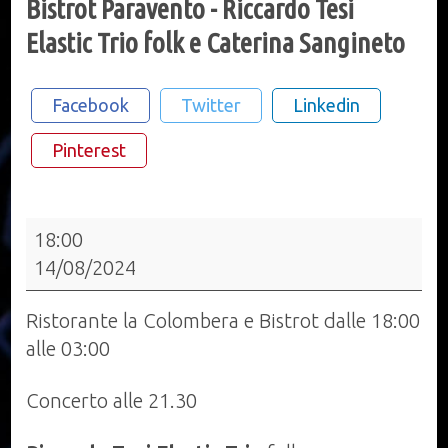
Bistrot Paravento - Riccardo Tesi
Elastic Trio folk e Caterina Sangineto
Facebook
Twitter
Linkedin
Pinterest
Bistrot
18:00
Paravento
14/08/2024
-
Riccardo
Ristorante la Colombera e Bistrot dalle 18:00
Tesi
alle 03:00
Elastic
Trio
Concerto alle 21.30
folk