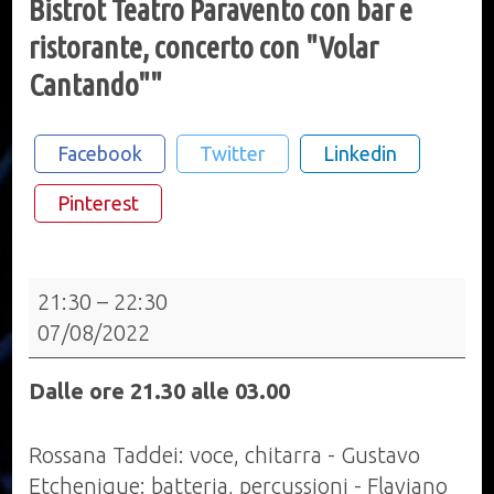
Bistrot Teatro Paravento con bar e
ristorante, concerto con "Volar
Cantando""
Facebook
Twitter
Linkedin
Pinterest
Bistrot
21:30
–
22:30
Teatro
07/08/2022
Paravento
con
Dalle ore 21.30 alle 03.00
bar
e
Rossana Taddei: voce, chitarra - Gustavo
ristorante,
Etchenique: batteria, percussioni - Flaviano