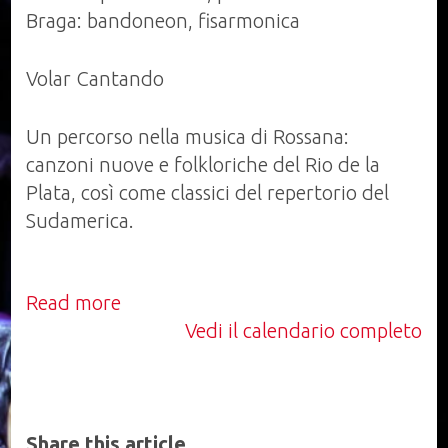
concerto
Braga: bandoneon, fisarmonica
con
"Volar
Volar Cantando
Cantando""
Un percorso nella musica di Rossana:
canzoni nuove e folkloriche del Rio de la
Plata, così come classici del repertorio del
Sudamerica.
Read more
Vedi il calendario completo
Share this article