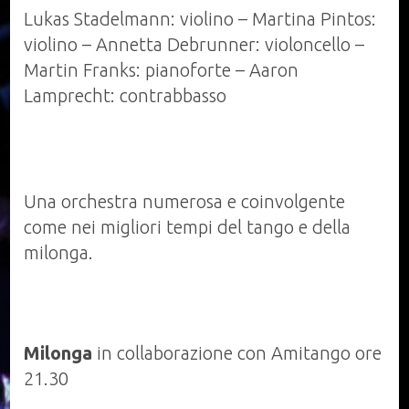
18.00
Lukas Stadelmann: violino – Martina Pintos:
alle
violino – Annetta Debrunner: violoncello –
03.00,
Martin Franks: pianoforte – Aaron
Tango
Lamprecht: contrabbasso
19.00
concerto
21.30
Una orchestra numerosa e coinvolgente
come nei migliori tempi del tango e della
milonga.
Milonga
in collaborazione con Amitango ore
21.30