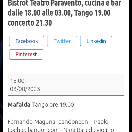
Bistrot Teatro Paravento, cucina e bar
dalle 18.00 alle 03.00, Tango 19.00
concerto 21.30
Facebook
Twitter
Linkedin
Pinterest
Bistrot
18:00
Teatro
03/08/2023
Paravento,
cucina
Mafalda
Tango ore 19.00
e
bar
Fernando Maguna: bandoneon – Pablo
dalle
Loehle: bandoneon – Nina Baredi: violino –