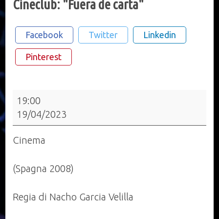
Cineclub: "Fuera de carta"
Facebook
Twitter
Linkedin
Pinterest
Cineclub:
19:00
"Fuera
19/04/2023
de
carta"
Cinema
(Spagna 2008)
Regia di Nacho Garcia Velilla