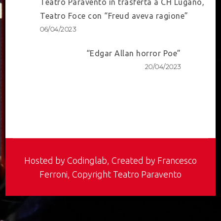
Post
Teatro Paravento in trasferta a CH Lugano,
Navigation
Teatro Foce con “Freud aveva ragione”
06/04/2023
“Edgar Allan horror Poe”
20/04/2023
Hosted by
Codinglab
, Created by Francesco
Ferroni, Copyright Teatro Paravento