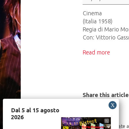
soliti
ignoti"
Cinema
(Italia 1958)
Regia di Mario Mon
Con: Vittorio Gas
Read more
Share this article
Dal 5 al 15 agosto
2026
Post
“Da Socrate a