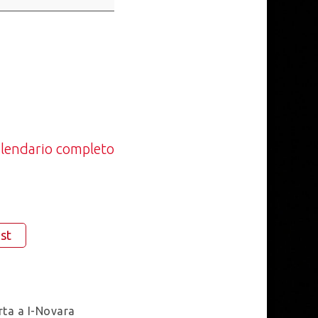
calendario completo
st
rta a I-Novara