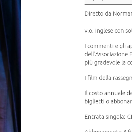
Jesus
Christ
Diretto da Norma
Superstar
(1973)
v.o. inglese con sot
I commenti e gli a
dell'Associazione 
più gradevole la c
I film della rasseg
Il costo annuale de
biglietti o abbon
Entrata singola: 
Abbonamento 3 fil