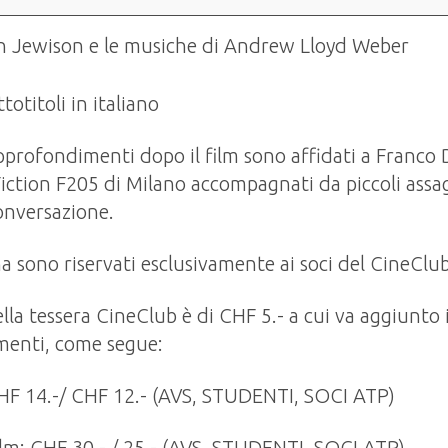
n Jewison e le musiche di Andrew Lloyd Weber
totitoli in italiano
pprofondimenti dopo il film sono affidati a Franco 
Fiction F205 di Milano accompagnati da piccoli assa
onversazione.
na sono riservati esclusivamente ai soci del CineClub
lla tessera CineClub è di CHF 5.- a cui va aggiunto i
amenti, come segue:
CHF 14.-/ CHF 12.- (AVS, STUDENTI, SOCI ATP)
m: CHF 30.- / 25.- (AVS, STUDENTI, SOCI ATP)