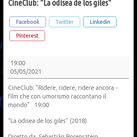
CineClub: "La odisea de los giles"
Facebook
Twitter
Linkedin
Pinterest
CineClub:
19:00
"La
05/05/2021
odisea
de
CineClub: "Ridere, ridere, ridere ancora -
los
film che con umorismo raccontano il
giles"
mondo” 19:00
“La odisea de los giles” (2018)
Diretto da Sebastián Borensztein