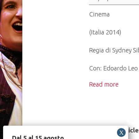
quando
voglio"
Cinema
(Italia 2014)
Regia di Sydney Sib
Con: Edoardo Leo
Read more
Share this article
Dal 5 al 15 agosto