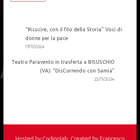
Post
“Ricucire, con il filo della Storia” Voci di
Navigation
donne per la pace
17/11/2024
Teatro Paravento in trasferta a BISUSCHIO
(VA): “DisCorrendo con Samia”
22/11/2024
Hosted by
Codinglab
, Created by Francesco