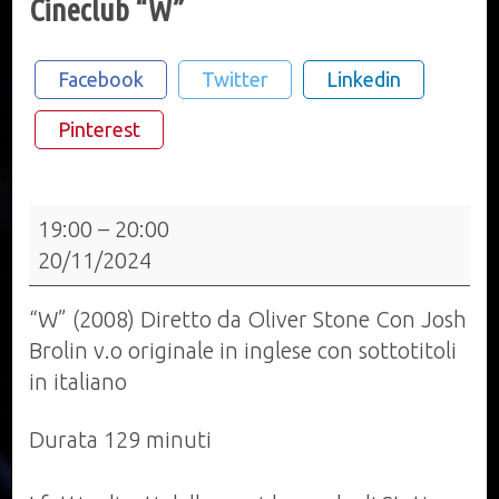
Cineclub “W”
Facebook
Twitter
Linkedin
Pinterest
Cineclub
19:00
–
20:00
“W”
20/11/2024
“W” (2008) Diretto da Oliver Stone Con Josh
Brolin v.o originale in inglese con sottotitoli
in italiano
Durata 129 minuti