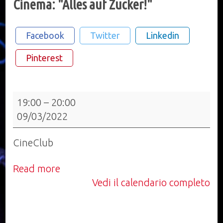
Cinema: "Alles auf Zucker!"
Facebook
Twitter
Linkedin
Pinterest
Cinema:
19:00
–
20:00
"Alles
09/03/2022
auf
Zucker!"
CineClub
Read more
Vedi il calendario completo