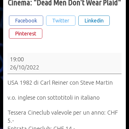
Cinema: "Dead Men Don't Wear Plaid"
Facebook
Twitter
Linkedin
Pinterest
Cinema:
19:00
"Dead
26/10/2022
Men
Don't
USA 1982 di Carl Reiner con Steve Martin
Wear
Plaid"
v.o. inglese con sottotitoli in italiano
Tessera Cineclub valevole per un anno: CHF
5.-
Entrata Cineclub: CHF 14.-