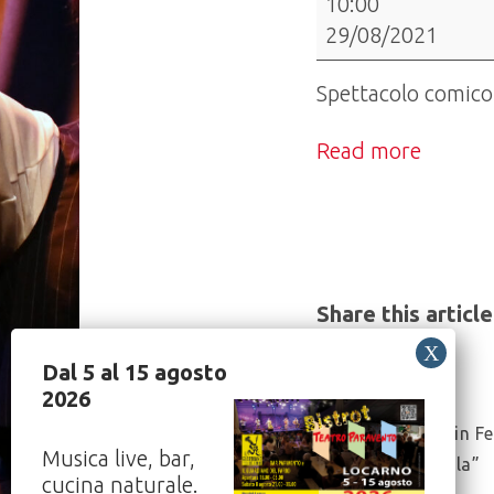
10:00
Matti,
29/08/2021
di
William
Spettacolo comico 
e
altre
Read more
divagazioni"-
Il
Teatro
Paravento
per
Share this article
Scollinando
in
Dal 5 al 15 agosto
trasferta
2026
a
Post
Il Teatro in F
Origlio
Navigation
Musica live, bar,
Lucio Dalla”
cucina naturale.