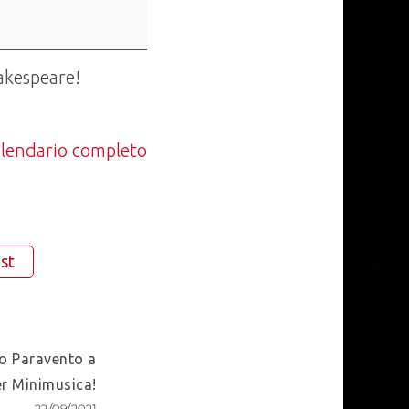
hakespeare!
calendario completo
st
o Paravento a
er Minimusica!