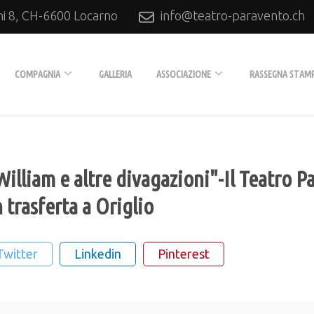
ni 8, CH-6600 Locarno
info@teatro-paravento.ch
Locarno
COMPAGNIA
GALLERIA
ASSOCIAZIONE
RASSEGNA STAM
Biografia
L’Associazione
Tournée
Diventare soci
William e altre divagazioni"-Il Teatro 
Produzioni
 trasferta a Origlio
Collaboratori
Archivio
Twitter
Linkedin
Pinterest