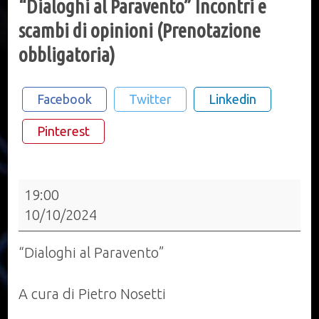
“Dialoghi al Paravento” Incontri e
scambi di opinioni (Prenotazione
obbligatoria)
Facebook
Twitter
Linkedin
Pinterest
“Dialoghi
19:00
al
10/10/2024
Paravento”
Incontri
“Dialoghi al Paravento”
e
scambi
A cura di Pietro Nosetti
di