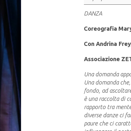
DANZA
Coreografia Mary
Con Andrina Frey,
Associazione Z
Una domanda appare
Una domanda che, s
fondo, ad ascoltare
è una raccolta di c
rapporto tra mente 
diverse danze ci fa
paure che ci carat