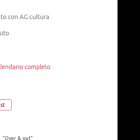
uito con AG cultura
sito
calendario completo
st
“Over & out”