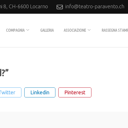
ni 8, CH-6600 Locarno
info@teatro-paravento.ch
Locarno
COMPAGNIA
GALLERIA
ASSOCIAZIONE
RASSEGNA STAM
Biografia
L’Associazione
Tournée
Diventare soci
d?”
Produzioni
Collaboratori
Twitter
Linkedin
Pinterest
Archivio