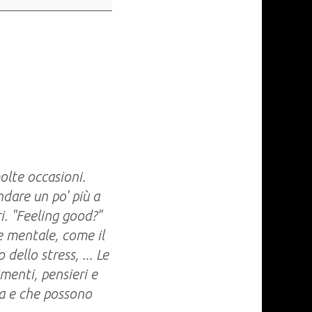
lte occasioni.
dare un po' più a
i. "Feeling good?"
te mentale, come il
dello stress, ... Le
imenti, pensieri e
ta e che possono