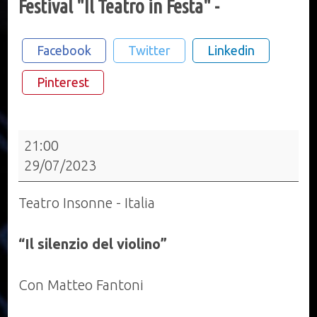
Festival "Il Teatro in Festa" -
Facebook
Twitter
Linkedin
Pinterest
Festival
21:00
"Il
29/07/2023
Teatro
in
Teatro Insonne - Italia
Festa"
-
“Il silenzio del violino”
Con Matteo Fantoni