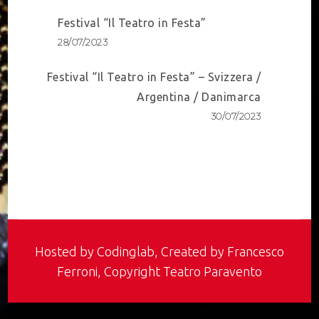
Post
Festival “Il Teatro in Festa”
Navigation
28/07/2023
Festival “Il Teatro in Festa” – Svizzera /
Argentina / Danimarca
30/07/2023
Hosted by
Codinglab
, Created by Francesco
Ferroni, Copyright Teatro Paravento