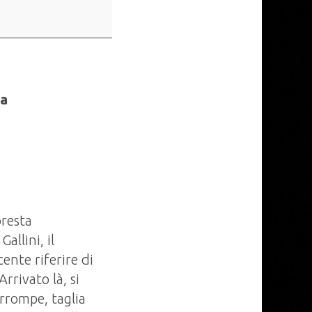
ia
oresta
llini, il
ente riferire di
rrivato là, si
rrompe, taglia