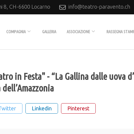
ni 8, CH-6600 Locarno
info@teatro-paravento.ch
Locarno
COMPAGNIA
GALLERIA
ASSOCIAZIONE
RASSEGNA STAM
Biografia
L’Associazione
Tournée
Diventare soci
eatro in Festa" - “La Gallina dalle uova 
Produzioni
a dell’Amazzonia
Collaboratori
Archivio
Twitter
Linkedin
Pinterest