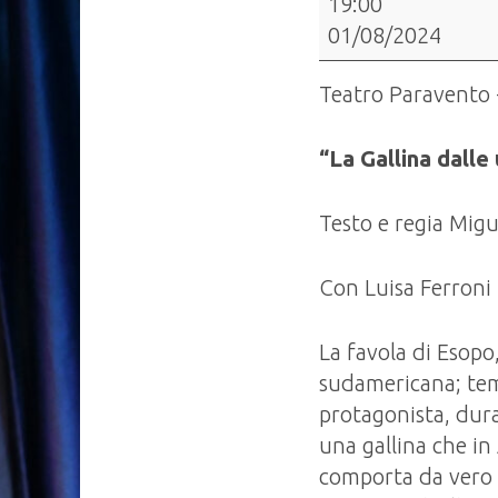
19:00
"Il
01/08/2024
Teatro
in
Teatro Paravento 
Festa"
-
“La Gallina dalle
“La
Gallina
Testo e regia Mig
dalle
uova
Con Luisa Ferroni
d’oro”
ovvero
La favola di Esopo
Alla
sudamericana; tema
conquista
protagonista, dura
dell’Amazzonia
una gallina che in 
comporta da vero c