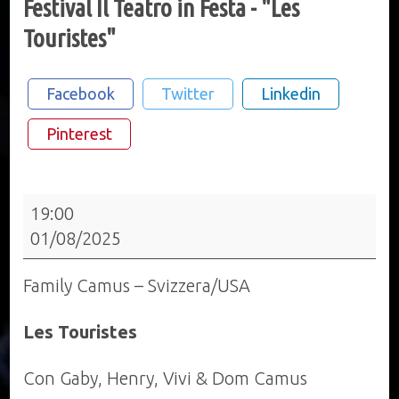
Festival Il Teatro in Festa - "Les
Touristes"
Facebook
Twitter
Linkedin
Pinterest
Festival
19:00
Il
01/08/2025
Teatro
in
Family Camus – Svizzera/USA
Festa
-
Les Touristes
"Les
Con Gaby, Henry, Vivi & Dom Camus
Touristes"