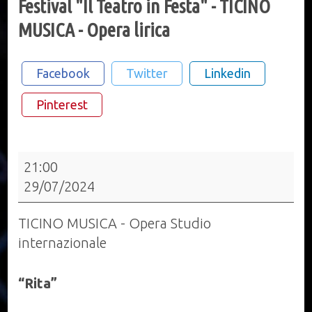
Festival "Il Teatro in Festa" - TICINO
MUSICA - Opera lirica
Facebook
Twitter
Linkedin
Pinterest
Festival
21:00
"Il
29/07/2024
Teatro
in
TICINO MUSICA - Opera Studio
Festa"
internazionale
-
TICINO
“Rita”
MUSICA