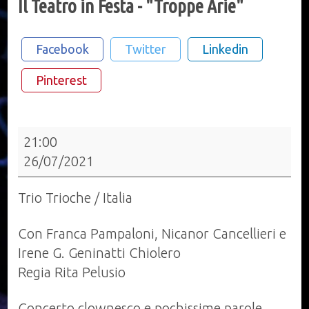
Il Teatro in Festa - "Troppe Arie"
Facebook
Twitter
Linkedin
Pinterest
Il
21:00
Teatro
26/07/2021
in
Festa
Trio Trioche / Italia
-
"Troppe
Con Franca Pampaloni, Nicanor Cancellieri e
Arie"
Irene G. Geninatti Chiolero
Regia Rita Pelusio
Concerto clownesco e pochissime parole