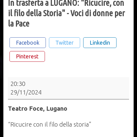
In trasferta a LUGANO: "Ricucire, con
il filo della Storia" - Voci di donne per
la Pace
Facebook
Twitter
Linkedin
Pinterest
In
20:30
trasferta
29/11/2024
a
LUGANO:
Teatro Foce, Lugano
"Ricucire,
con
“Ricucire con il filo della storia”
il