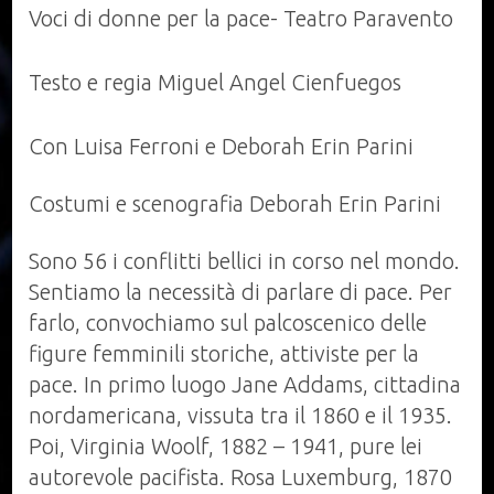
filo
Voci di donne per la pace- Teatro Paravento
della
Storia"
Testo e regia Miguel Angel Cienfuegos
-
Voci
Con Luisa Ferroni e Deborah Erin Parini
di
donne
Costumi e scenografia Deborah Erin Parini
per
la
Sono 56 i conflitti bellici in corso nel mondo.
Pace
Sentiamo la necessità di parlare di pace. Per
farlo, convochiamo sul palcoscenico delle
figure femminili storiche, attiviste per la
pace. In primo luogo Jane Addams, cittadina
nordamericana, vissuta tra il 1860 e il 1935.
Poi, Virginia Woolf, 1882 – 1941, pure lei
autorevole pacifista. Rosa Luxemburg, 1870