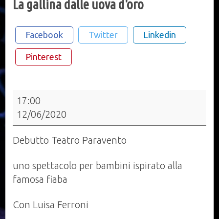
La gallina dalle uova d'oro
Facebook
Twitter
Linkedin
Pinterest
La
17:00
gallina
12/06/2020
dalle
uova
Debutto Teatro Paravento
d'oro
uno spettacolo per bambini ispirato alla
famosa fiaba
Con Luisa Ferroni