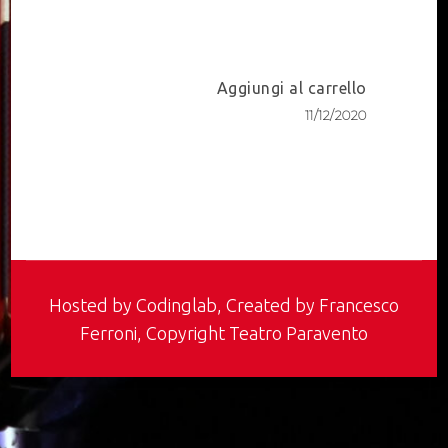
Post
Aggiungi al carrello
Navigation
11/12/2020
Hosted by
Codinglab
, Created by Francesco
Ferroni, Copyright Teatro Paravento