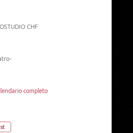
A IOSTUDIO CHF
atro-
calendario completo
st