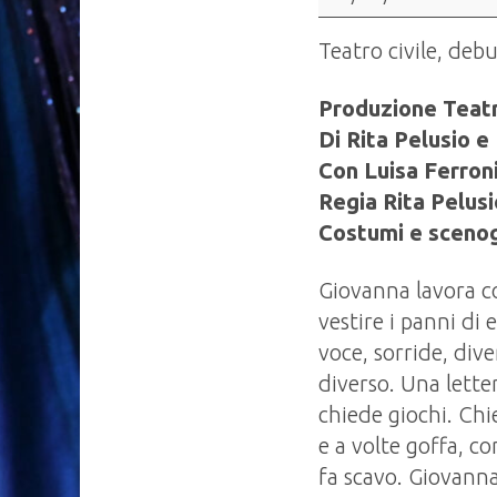
se
leggerai
Teatro civile, deb
questa
lettera”
Produzione Teat
Di Rita Pelusio e
Con Luisa Ferron
Regia Rita Pelusi
Costumi e scenog
Giovanna lavora c
vestire i panni di 
voce, sorride, div
diverso. Una lette
chiede giochi. Chi
e a volte goffa, co
fa scavo. Giovanna 