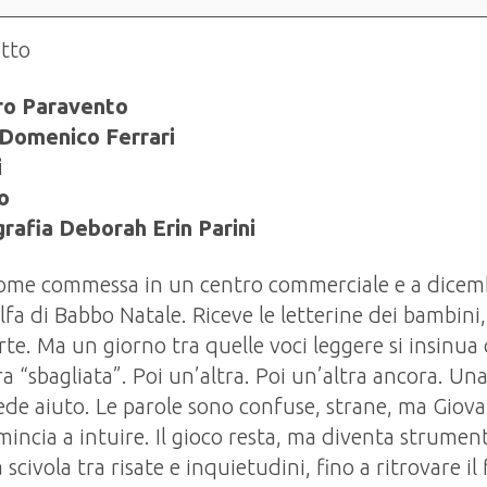
utto
ro Paravento
 Domenico Ferrari
i
o
rafia Deborah Erin Parini
ome commessa in un centro commerciale e a dicemb
elfa di Babbo Natale. Riceve le letterine dei bambini,
erte. Ma un giorno tra quelle voci leggere si insinua
ra “sbagliata”. Poi un’altra. Poi un’altra ancora. 
ede aiuto. Le parole sono confuse, strane, ma Giov
mincia a intuire. Il gioco resta, ma diventa strument
scivola tra risate e inquietudini, fino a ritrovare il 