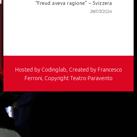
“Freud aveva ragione” – Svizzera
28/03/2024
Hosted by
Codinglab
, Created by Francesco
Ferroni, Copyright Teatro Paravento