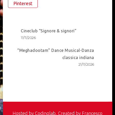
Pinterest
Post
Cineclub “Signore & signori”
Navigation
11/11/2026
“Meghadootam” Dance Musical-Danza
classica indiana
21/11/2026
Hosted by
Codinglab
, Created by Francesco