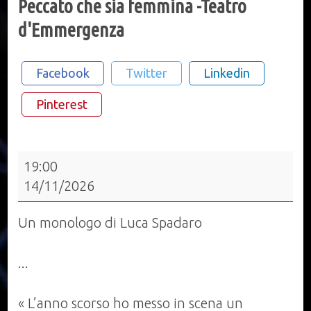
Peccato che sia femmina -Teatro
d'Emmergenza
Facebook
Twitter
Linkedin
Pinterest
Peccato
19:00
che
14/11/2026
sia
femmina
Un monologo di Luca Spadaro
-
Teatro
...
d'Emmergenza
« L’anno scorso ho messo in scena un