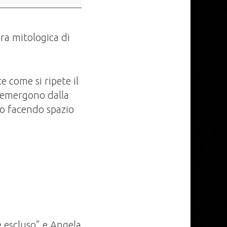
ura mitologica di
te come si ripete il
riemergono dalla
mpo facendo spazio
e escluso” e Angela