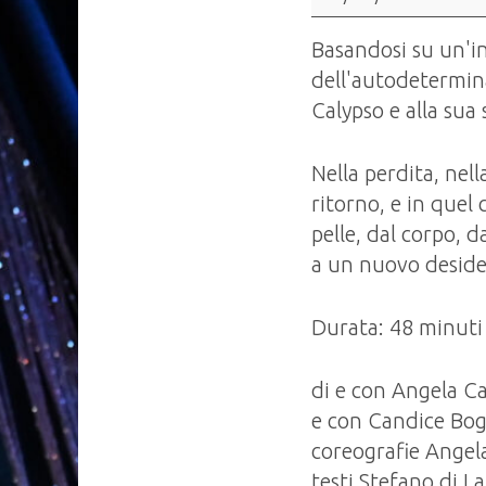
resta",
Teatro
Basandosi su un'i
Danza
dell'autodetermina
Calypso e alla sua
Nella perdita, nell
ritorno, e in quel
pelle, dal corpo, 
a un nuovo deside
Durata: 48 minuti 
di e con Angela Ca
e con Candice Bog
coreografie Angela
testi Stefano di L