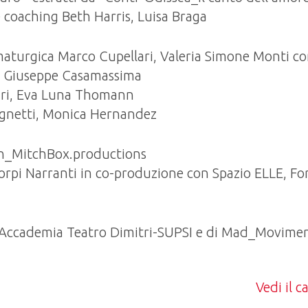
 coaching Beth Harris, Luisa Braga
turgica Marco Cupellari, Valeria Simone Monti co
e Giuseppe Casamassima
ari, Eva Luna Thomann
ognetti, Monica Hernandez
in_MitchBox.productions
rpi Narranti in co-produzione con Spazio ELLE, Fo
i Accademia Teatro Dimitri-SUPSI e di Mad_Movime
Vedi il 