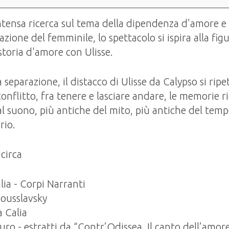
ntensa ricerca sul tema della dipendenza d'amore e
zione del femminile, lo spettacolo si ispira alla fig
 storia d'amore con Ulisse.
a separazione, il distacco di Ulisse da Calypso si ripe
 conflitto, fra tenere e lasciare andare, le memorie 
dal suono, più antiche del mito, più antiche del te
rio.
circa
lia - Corpi Narranti
ousslavsky
 Calia
auro - estratti da “Contr’Odissea_Il canto dell’amor