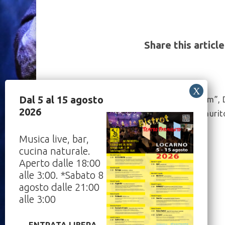
Share this article
Post
Dal 5 al 15 agosto
“Illusorium”, 
Navigation
2026
Tutto esaurit
25/11/2023
Musica live, bar,
cucina naturale.
Aperto dalle 18:00
alle 3:00. *Sabato 8
agosto dalle 21:00
alle 3:00