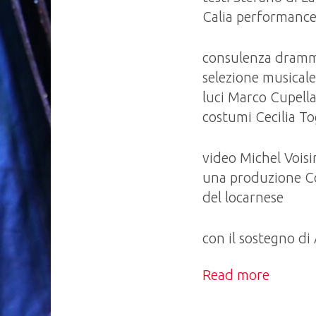
Calia performance
consulenza dramma
selezione musical
luci Marco Cupell
costumi Cecilia T
video Michel Vois
una produzione Co
del locarnese
con il sostegno d
Read more