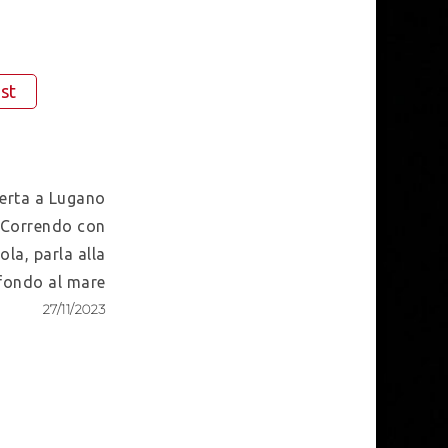
st
ferta a Lugano
isCorrendo con
la, parla alla
 fondo al mare
27/11/2023