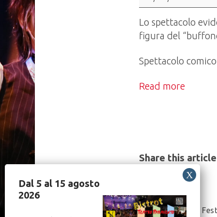
Festa:
"Di
Lo spettacolo evid
Matti,
figura del “buffon
di
William
Spettacolo comico 
e
Read more
altre
divagazioni"
Share this article
Dal 5 al 15 agosto
2026
Post
Teatro in Fes