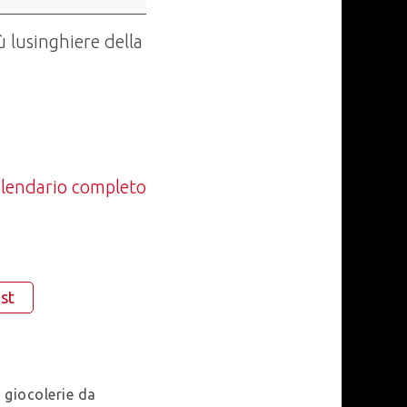
ù lusinghiere della
calendario completo
st
– giocolerie da