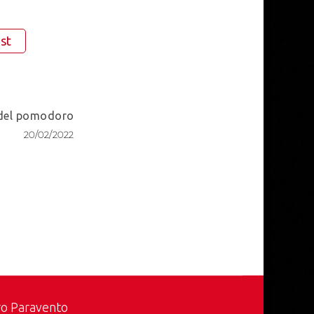
st
 del pomodoro
20/02/2022
ro Paravento