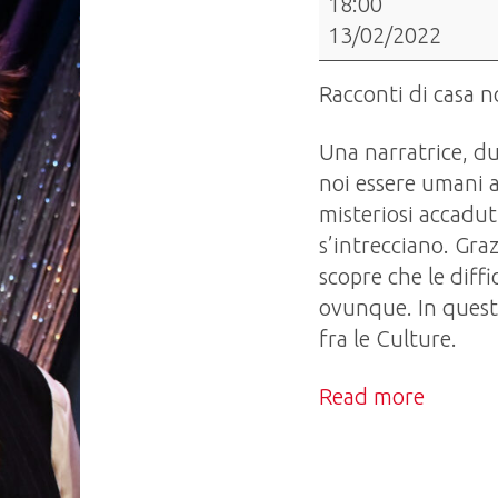
18:00
Paravento
13/02/2022
in
trasferta
Racconti di casa n
al
Foce
Una narratrice, du
di
noi essere umani a
Lugano
misteriosi accadut
con:
s’intrecciano. Graz
"I
scopre che le diffi
compagni
ovunque. In quest
di
fra le Culture.
scuola
Read more
di
mio
figlio"