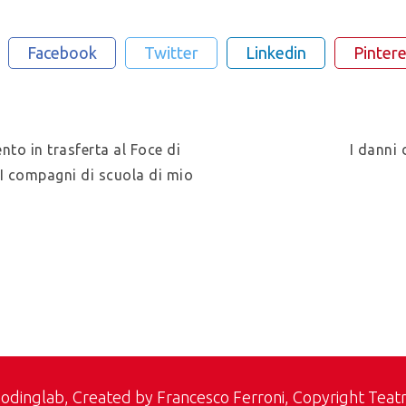
Facebook
Twitter
Linkedin
Pintere
nto in trasferta al Foce di
I danni
I compagni di scuola di mio
odinglab
, Created by Francesco Ferroni, Copyright Teat