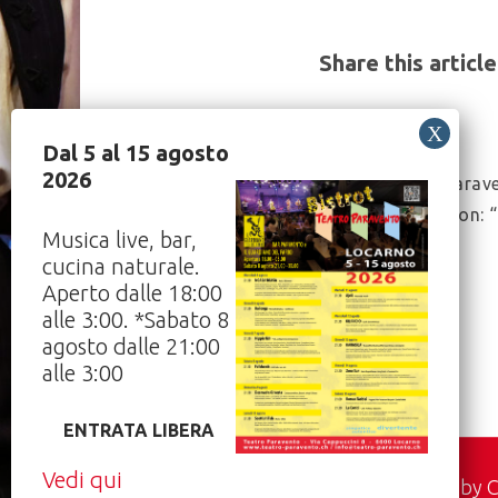
Share this article
Dal 5 al 15 agosto
Post
2026
Teatro Parave
Navigation
Lugano con: “
Musica live, bar,
figlio”
cucina naturale.
12/02/2022
Aperto dalle 18:00
alle 3:00. *Sabato 8
agosto dalle 21:00
alle 3:00
ENTRATA LIBERA
Vedi qui
Hosted by
C