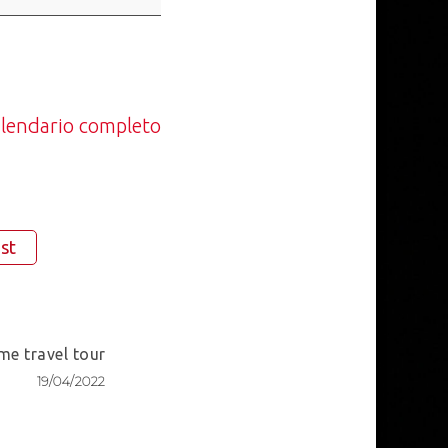
calendario completo
st
me travel tour
19/04/2022