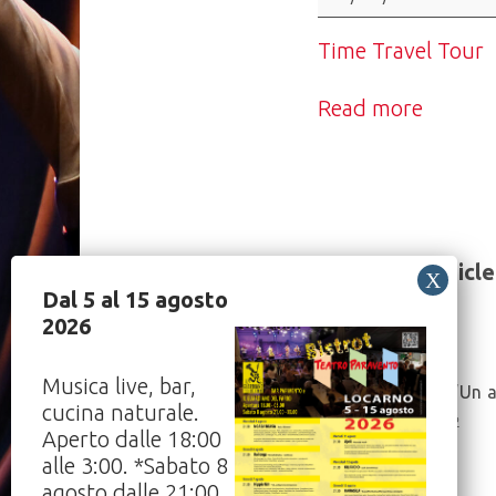
Tour
Time Travel Tour
Read more
Share this article
Dal 5 al 15 agosto
2026
Post
Musica live, bar,
Cinema: “Un 
cucina naturale.
Navigation
06/04/2022
Aperto dalle 18:00
alle 3:00. *Sabato 8
agosto dalle 21:00