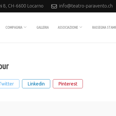
ni 8, CH-6600 Locarno
info@teatro-paravento.ch
Locarno
COMPAGNIA
GALLERIA
ASSOCIAZIONE
RASSEGNA STAM
Biografia
L’Associazione
Tournée
Diventare soci
our
Produzioni
Collaboratori
Twitter
Linkedin
Pinterest
Archivio