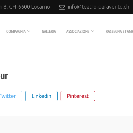
ni 8, CH-6600 Locarno
info@teatro-paravento.ch
Locarno
COMPAGNIA
GALLERIA
ASSOCIAZIONE
RASSEGNA STAM
Biografia
L’Associazione
Tournée
Diventare soci
our
Produzioni
Collaboratori
Twitter
Linkedin
Pinterest
Archivio