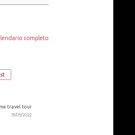
calendario completo
st
me travel tour
31/05/2022