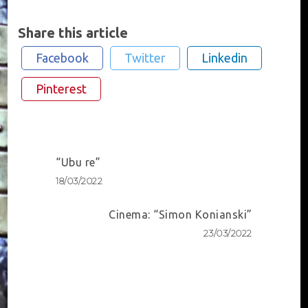
Share this article
Facebook
Twitter
Linkedin
Pinterest
Post
“Ubu re”
Navigation
18/03/2022
Cinema: “Simon Konianski”
23/03/2022