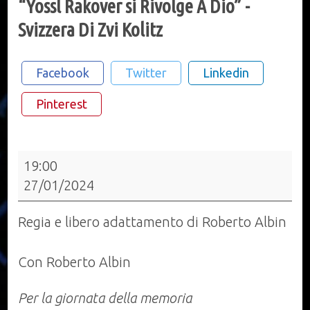
“Yossl Rakover si Rivolge A Dio” -
Svizzera Di Zvi Kolitz
Facebook
Twitter
Linkedin
Pinterest
“Yossl
19:00
Rakover
27/01/2024
si
Rivolge
Regia e libero adattamento di Roberto Albin
A
Dio”
Con Roberto Albin
-
Svizzera
Per la giornata della memoria