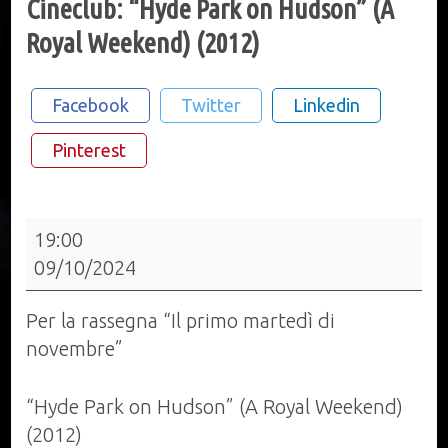
Cineclub: “Hyde Park on Hudson” (A
Royal Weekend) (2012)
Facebook
Twitter
Linkedin
Pinterest
Cineclub:
19:00
“Hyde
09/10/2024
Park
on
Per la rassegna “Il primo martedì di
Hudson”
novembre”
(A
Royal
“Hyde Park on Hudson” (A Royal Weekend)
Weekend)
(2012)