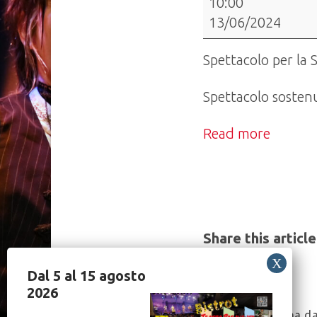
10:00
Teatro
13/06/2024
Paravento
in
Spettacolo per la 
trasferta
a
Spettacolo sostenu
Chiasso
Read more
con
"DisCorrendo
con
Samia"
Share this article
Dal 5 al 15 agosto
2026
Post
“La Gallina d