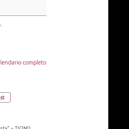
.
calendario completo
st
Festa” – TICINO