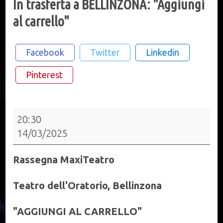
In trasferta a BELLINZONA: "Aggiungi
al carrello"
Facebook
Twitter
Linkedin
Pinterest
In
20:30
trasferta
14/03/2025
a
BELLINZONA:
Rassegna MaxiTeatro
"Aggiungi
al
Teatro dell'Oratorio, Bellinzona
carrello"
"AGGIUNGI AL CARRELLO"