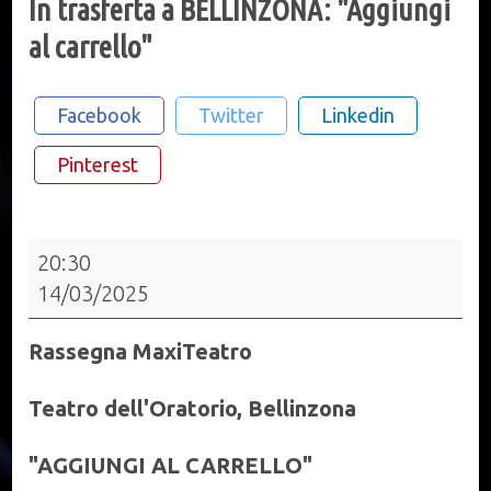
In trasferta a BELLINZONA: "Aggiungi
al carrello"
Facebook
Twitter
Linkedin
Pinterest
In
20:30
trasferta
14/03/2025
a
BELLINZONA:
Rassegna MaxiTeatro
"Aggiungi
al
Teatro dell'Oratorio, Bellinzona
carrello"
"AGGIUNGI AL CARRELLO"