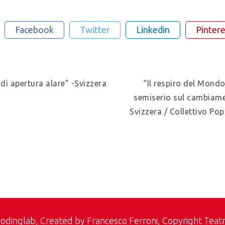
Facebook
Twitter
Linkedin
Pintere
di apertura alare” -Svizzera
“Il respiro del Mon
semiserio sul cambiame
Svizzera / Collettivo P
odinglab
, Created by Francesco Ferroni, Copyright Teat