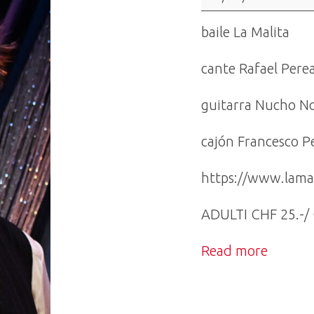
y
su
baile La Malita
cuadro"
Spettacolo
cante Rafael Pere
di
guitarra Nucho No
Flamenco
/
cajón Francesco P
Posti
esauriti!!!
https://www.lamal
ADULTI CHF 25.-/ 
Read more