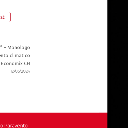
st
do” – Monologo
nto climatico
op Economix CH
12/05/2024
ro Paravento