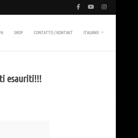
PA
SHOP
CONTATTO / KONTAKT
ITALIANO
Deutsch
 esauriti!!!