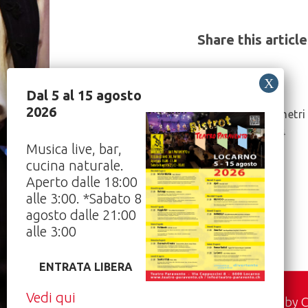
Share this article
Dal 5 al 15 agosto
Post
2026
“Dodici metri 
Navigation
28/04/2024
Musica live, bar,
cucina naturale.
Aperto dalle 18:00
alle 3:00. *Sabato 8
agosto dalle 21:00
alle 3:00
ENTRATA LIBERA
Vedi qui
Hosted by
C