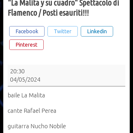
"La Malita y su cuadro" Spettacolo di
Flamenco / Posti esauriti!!!
Facebook
Twitter
Linkedin
Pinterest
"La
20:30
Malita
04/05/2024
y
su
baile La Malita
cuadro"
Spettacolo
cante Rafael Perea
di
guitarra Nucho Nobile
Flamenco