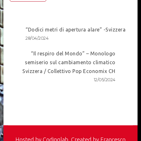
Post
“Dodici metri di apertura alare” -Svizzera
Navigation
28/04/2024
“Il respiro del Mondo” – Monologo
semiserio sul cambiamento climatico
Svizzera / Collettivo Pop Economix CH
12/05/2024
Hosted by
Codinglab
, Created by Francesco