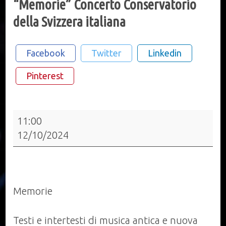
“Memorie” Concerto Conservatorio
della Svizzera italiana
Facebook
Twitter
Linkedin
Pinterest
“Memorie”
11:00
Concerto
12/10/2024
Conservatorio
della
Svizzera
italiana
Memorie
Testi e intertesti di musica antica e nuova