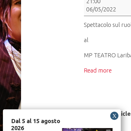
21:00
Paravento
06/05/2022
in
trasferta
Spettacolo sul ruo
a
Novara
al
con:
MP TEATRO Laribal
"Di
Matti,
Read more
di
William
e
altre
divagazioni"
Share this article
Dal 5 al 15 agosto
2026