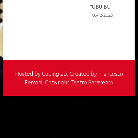
“UBU BÙ”
06/12/2025
Hosted by
Codinglab
, Created by Francesco
Ferroni, Copyright Teatro Paravento